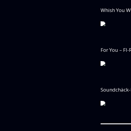
Whish You We
For You – FI
Soundchäck-