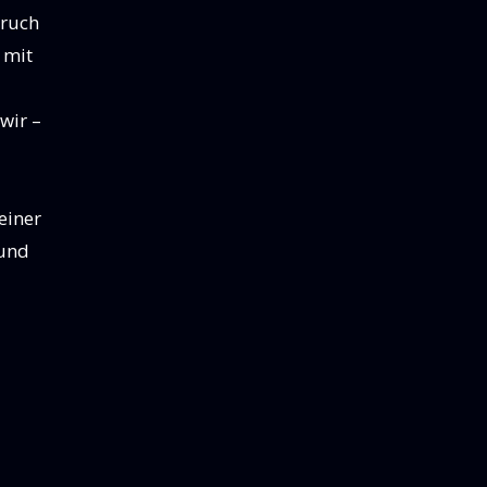
pruch
 mit
wir –
einer
 und