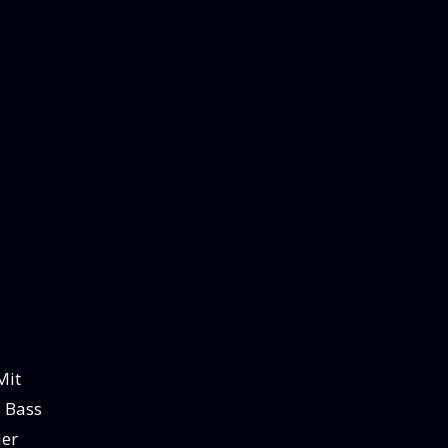
Mit
 Bass
der