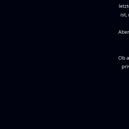
letz
ist
Aber
Ob a
pri