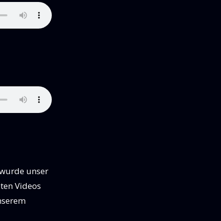
b wurde unser
eten Videos
unserem