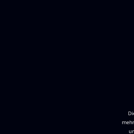
Di
mehr
un